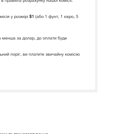
в правила розрахунку нашої комісії.
ісія у розмірі
$1
(або 1 фунт, 1 євро, 5
а менша за долар, до оплати буде
ний поріг, ви платите звичайну комісію
стики та транспортування.