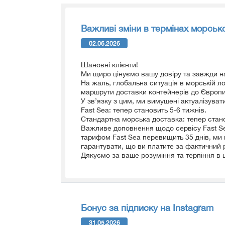
Важливі зміни в термінах морсько
02.06.2026
Шановні клієнти!
Ми щиро цінуємо вашу довіру та завжди н
На жаль, глобальна ситуація в морській л
маршрути доставки контейнерів до Європи 
У зв’язку з цим, ми вимушені актуалізуват
Fast Sea: тепер становить 5-6 тижнів.
Стандартна морська доставка: тепер стано
Важливе доповнення щодо сервісу Fast Se
тарифом Fast Sea перевищить 35 днів, ми
гарантувати, що ви платите за фактичний р
Дякуємо за ваше розуміння та терпіння в 
Бонус за підписку на Instagram
31.05.2026