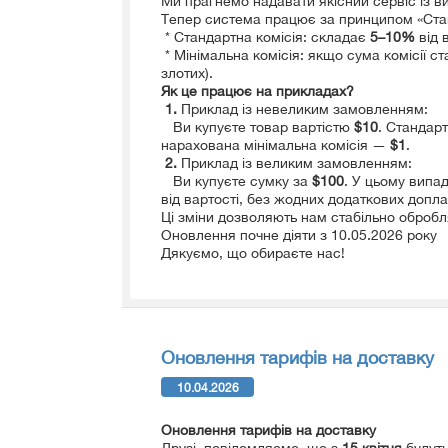
Ми прагнемо надавати якісний сервіс із ви
Тепер система працює за принципом «Стан
* Стандартна комісія: складає
5–10%
від 
* Мінімальна комісія: якщо сума комісії с
злотих).
Як це працює на прикладах?
1.
Приклад із невеликим замовленням:
Ви купуєте товар вартістю
$10
. Стандар
нарахована мінімальна комісія —
$1
.
2.
Приклад із великим замовленням:
Ви купуєте сумку за
$100
. У цьому випа
від вартості, без жодних додаткових допла
Ці зміни дозволяють нам стабільно оброб
Оновлення почне діяти з 10.05.2026 року
Дякуємо, що обираєте нас!
Оновлення тарифів на доставку
10.04.2026
Оновлення тарифів на доставку
Друзі, повідомляємо, що з
15 квітня
будуть