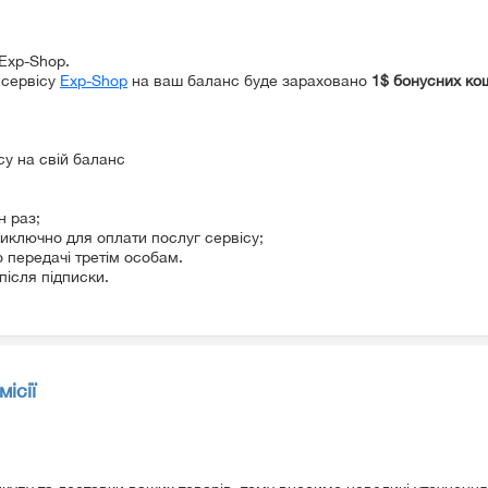
 Exp-Shop.
 сервісу
Exp-Shop
на ваш баланс буде зараховано
1$ бонусних ко
су на свій баланс
н раз;
виключно для оплати послуг сервісу;
 передачі третім особам.
після підписки.
ісії