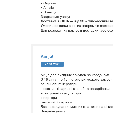
• Європа
• Англія
• Польща
Звертаємо увагу:
Доставка з США — від 5$
є
тимчасовим т
Умови доставки з інших напрямків застос
Для розрахунку вартості доставки, або оф
Акція!
25.01.2026
Акція для вигідних покупок за кордоном!
З 16 січня по 15 лютого ви можете замовлят
бензинові генератори
портативні зарядні станції та павербанки
електричні акумулятори
інвертори
Без комісії сервісу
Без нарахування митних платежів на ці кат
Зверніть увагу: