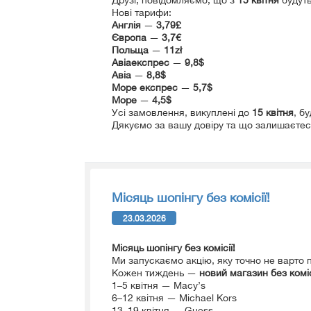
Нові тарифи:
Англія
—
3,79£
Європа
—
3,7€
Польща
—
11zł
Авіаекспрес
—
9,8$
Авіа
—
8,8$
Море експрес
—
5,7$
Море
—
4,5$
Усі замовлення, викуплені
до
15 квітня
, б
Дякуємо за вашу довіру та що залишаєтес
Місяць шопінгу без комісії!
23.03.2026
Місяць шопінгу без комісії!
Ми запускаємо акцію, яку точно не варто
Кожен тиждень —
новий магазин без коміс
1–5 квітня — Macy’s
6–12 квітня — Michael Kors
13–19 квітня — Guess