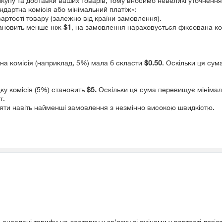
купу та доставки ваших товарів, тому вносимо невеликі уточнення 
дартна комісія або мінімальний платіж»:
вартості товару (залежно від країни замовлення).
тановить менше ніж
$1
, на замовлення нараховується фіксована ком
тна комісія (наприклад, 5%) мала б скласти
$0.50
. Оскільки ця сум
дку комісія (5%) становить
$5.
Оскільки ця сума перевищує мінімаль
т.
ляти навіть найменші замовлення з незмінно високою швидкістю.
 оновлені тарифи на доставку у зв’язку зі змінами у вартості логі