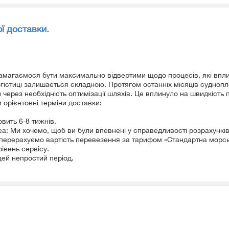
ї доставки.
амагаємося бути максимально відвертими щодо процесів, які впли
огістиці залишається складною. Протягом останніх місяців суднопл
через необхідність оптимізації шляхів. Це вплинуло на швидкість
и орієнтовні терміни доставки:
вить 6-8 тижнів.
a: Ми хочемо, щоб ви були впевнені у справедливості розрахункі
 перерахуємо вартість перевезення за тарифом «Стандартна морсь
івень сервісу.
цей непростий період.