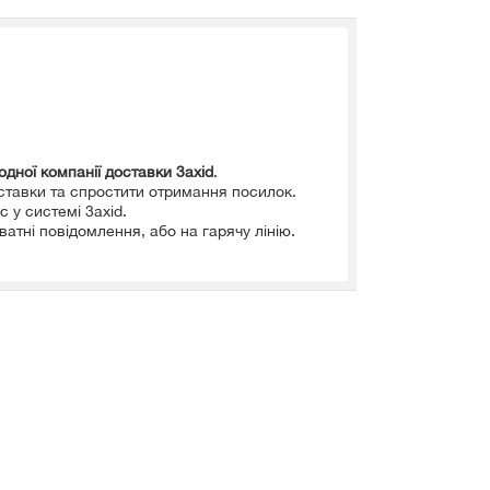
дної компанії доставки 3axid
.
ставки та спростити отримання посилок.
 у системі 3axid.
атні повідомлення, або на гарячу лінію.