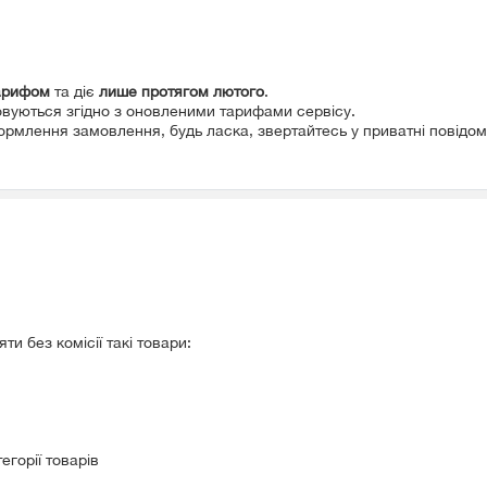
арифом
та діє
лише протягом лютого
.
овуються згідно з оновленими тарифами сервісу.
ормлення замовлення, будь ласка, звертайтесь у приватні повідомл
и без комісії такі товари:
егорії товарів