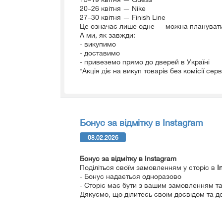
20–26 квітня — Nike
27–30 квітня — Finish Line
Це означає лише одне — можна планувати
А ми, як завжди:
- викупимо
- доставимо
- привеземо прямо до дверей в Україні
*Акція діє на викуп товарів без комісії сер
Бонус за відмітку в Instagram
08.02.2026
Бонус за відмітку в Instagram
Поділіться своїм замовленням у сторіс в
I
- Бонус надається одноразово
- Сторіс має бути з вашим замовленням та
Дякуємо, що ділитесь своїм досвідом та д