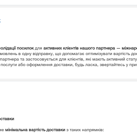
к
олідації посилок
для
активних клієнтів нашого партнера — міжнаро
мовлень в одну відправку, що допомагає оптимізувати вартість до
партнера та застосовується для клієнтів, які мають активний статус
послуги або оформлення доставки, будь ласка, звертайтесь у прив
оставки
име
мінімальна вартість доставки
з таких напрямків: