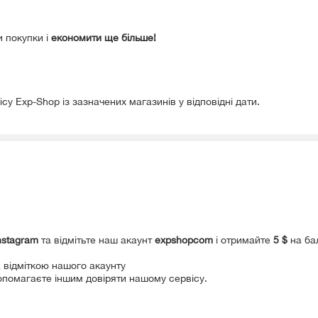
 покупки і
економити ще більше!
вісу Exp-Shop із зазначених магазинів у відповідні дати.
nstagram
та відмітьте наш акаунт
expshopcom
і отримайте
5 $
на бал
 відміткою нашого акаунту
опомагаєте іншим довіряти нашому сервісу.