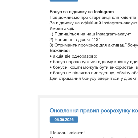
Бонус за підписку на Instagram
Повідомляємо про старт акції для клієнтів
За підписку на офіційний Instagram-акаунт
Умови акції:
1) Підпишіться на наш Instagram-акаунт
2) Напишіть в дірект "1$"
3) Отримайте промокод для активації бону
Важливо:
• акція діє одноразово;
• бонус нараховується одному клієнту оди
• бонусні кошти можуть бути використані 
• бонус не підлягає виведенню, обміну або
Для отримання бонусу зверніться у дірект 
Оновлення правил розрахунку ком
05.05.2026
Шановні клієнти!