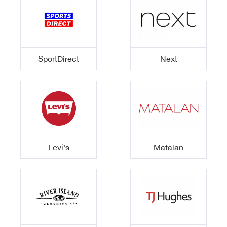
SportDirect
Next
Levi's
Matalan