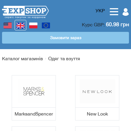
УКР
60.98 грн
Курс
GBP
:
Замовити зараз
Каталог магазинів
Одяг та взуття
MarksandSpencer
New Look