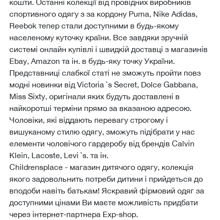
кошти. Останні колекції від провідних виробників
спортивного одягу з за кордону Puma, Nike Adidas,
Reebok тепер стали доступними в будь-якому
населеному куточку країни. Все завдяки зручній
системі онлайн купівлі і швидкій доставці з магазинів
Ebay, Amazon та ін. в будь-яку точку України.
Представниці слабкої статі не зможуть пройти повз
модні новинки від Victoria `s Secret, Dolce Gabbana,
Miss Sixty, оригінали яких будуть доставлені в
найкоротші терміни прямо за вказаною адресою.
Чоловіки, які віддають перевагу строгому і
вишуканому стилю одягу, зможуть підібрати у нас
елементи чоловічого гардеробу від брендів Calvin
Klein, Lacoste, Levi `s. та ін.
Childrensplace - магазин дитячого одягу, колекція
якого задовольнить потреби дитини і прийдеться до
вподоби навіть батькам! Яскравий фірмовий одяг за
доступними цінами Ви маєте можливість придбати
через інтернет-партнера Еxp-shop.