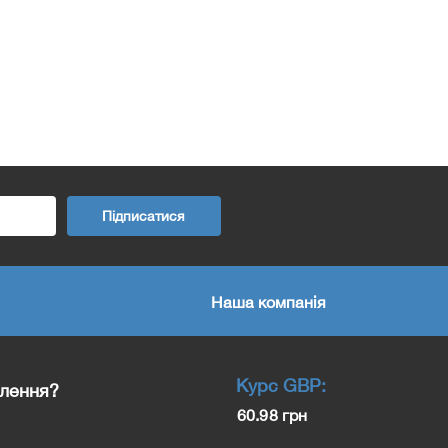
Підписатися
Наша компанія
Курс
GBP
:
влення?
60.98 грн