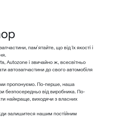
hop
пчастини, пам`ятайте, що від їх якості і
ня.
s, Autozone і звичайно ж, всесвітньо
бати автозапчастини до свого автомобіля
і ми пропонуємо. По-перше, наша
ари безпосередньо від виробника. По-
ати найкраще, виходячи з власних
вжди залишитеся нашим постійним