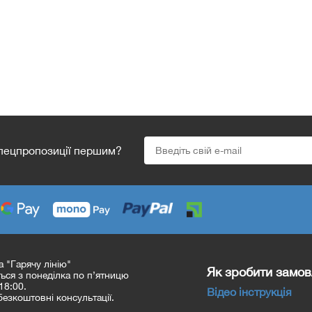
спецпропозиції першим?
а "Гарячу лінію"
Як зробити замо
ся з понеділка по п’ятницю
18:00.
Відео інструкція
езкоштовні консультації.