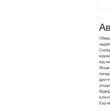
Ав
Обира
надій
Серед
відом
від а
Жоден
проду
друге
уподо
Відві
клієн
Еxp-s