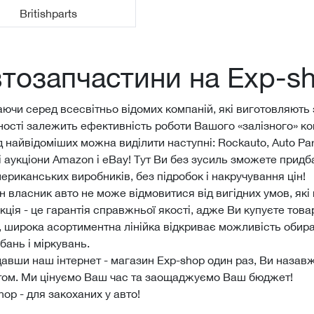
Britishparts
тозапчастини на Еxp-s
ючи серед всесвітньо відомих компаній, які виготовляють за
ності залежить ефективність роботи Вашого «залізного» ко
 найвідоміших можна виділити наступні: Rockauto, Auto Part
і аукціони Amazon і eBay! Тут Ви без зусиль зможете прид
мериканських виробників, без підробок і накручування цін!
 власник авто не може відмовитися від вигідних умов, як
кція - це гарантія справжньої якості, адже Ви купуєте тов
, широка асортиментна лінійка відкриває можливість обир
бань і міркувань.
давши наш інтернет - магазин Еxp-shop один раз, Ви наза
том. Ми цінуємо Ваш час та заощаджуємо Ваш бюджет!
hop - для закоханих у авто!