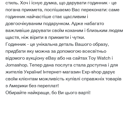
стиль. Хоч і існує думка, що дарувати годинник - це
погана прикмета, поспішаємо Вас переконати: саме
годинник найчастіше стає щасливим і
довгоочікуваним подарунком. Адже набагато
важливіше дарувати своїм коханим і близьким людям
щастя, ніж вірити в прикмети і чутки.
Годинник - це унікальна деталь Вашого образу,
придбати яку можна за допомогою всесвітньо
відомого аукціону eBay або на сайтах Toy Watch і
Jomashop. Тепер дана послуга стала доступна і для
жителів України! Інтернет-магазин Еxp-shop дарує
своїм клієнтам можливість купівлі справжніх товарів
з Америки без переплат!
Обирайте найкраще, бо Ви цього варті!