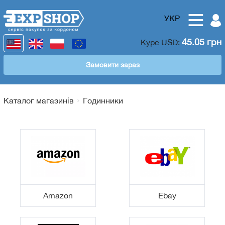
УКР
45.05 грн
Курс
USD
:
Замовити зараз
Каталог магазинів
Годинники
Amazon
Ebay