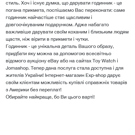
стиль. Хоч і існує думка, що дарувати годинник - це
погана прикмета, поспішаємо Вас переконати: саме
годинник найчастіше стає щасливим і
довгоочікуваним подарунком. Адже набагато
важливіше дарувати своїм коханим і близьким людям
щастя, ніж вірити в прикмети і чутки.
Годинник - це унікальна деталь Вашого образу,
придбати яку можна за допомогою всесвітньо
відомого аукціону eBay або на сайтах Toy Watch і
Jomashop. Тепер дана послуга стала доступна і для
жителів України! Інтернет-магазин Еxp-shop дарує
своїм клієнтам можливість купівлі справжніх товарів
з Америки без переплат!
Обирайте найкраще, бо Ви цього варті!