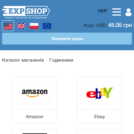
УКР
45.05 грн
Курс
USD
:
Замовити зараз
Каталог магазинів
Годинники
Amazon
Ebay