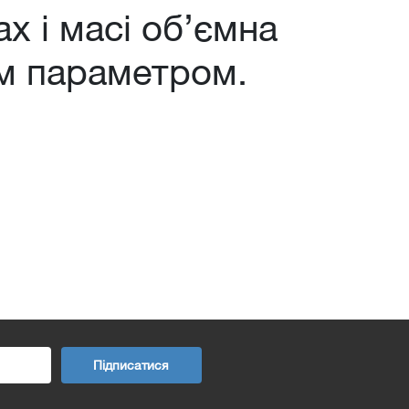
х і масі об’ємна
им параметром.
Підписатися