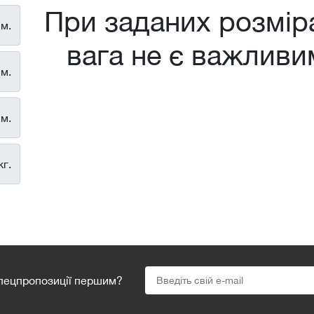
При заданих розміра
м.
вага не є важлив
м.
м.
кг.
спецпропозиції першим?