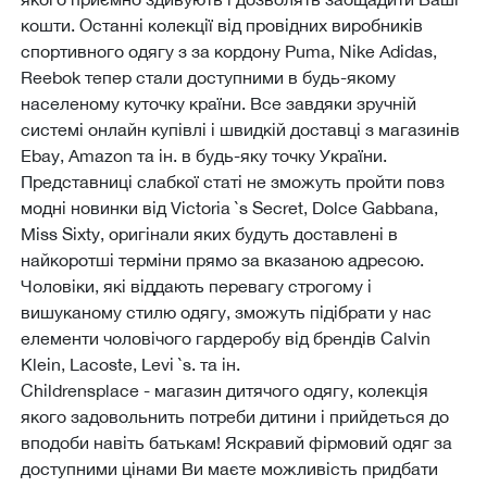
кошти. Останні колекції від провідних виробників
спортивного одягу з за кордону Puma, Nike Adidas,
Reebok тепер стали доступними в будь-якому
населеному куточку країни. Все завдяки зручній
системі онлайн купівлі і швидкій доставці з магазинів
Ebay, Amazon та ін. в будь-яку точку України.
Представниці слабкої статі не зможуть пройти повз
модні новинки від Victoria `s Secret, Dolce Gabbana,
Miss Sixty, оригінали яких будуть доставлені в
найкоротші терміни прямо за вказаною адресою.
Чоловіки, які віддають перевагу строгому і
вишуканому стилю одягу, зможуть підібрати у нас
елементи чоловічого гардеробу від брендів Calvin
Klein, Lacoste, Levi `s. та ін.
Childrensplace - магазин дитячого одягу, колекція
якого задовольнить потреби дитини і прийдеться до
вподоби навіть батькам! Яскравий фірмовий одяг за
доступними цінами Ви маєте можливість придбати