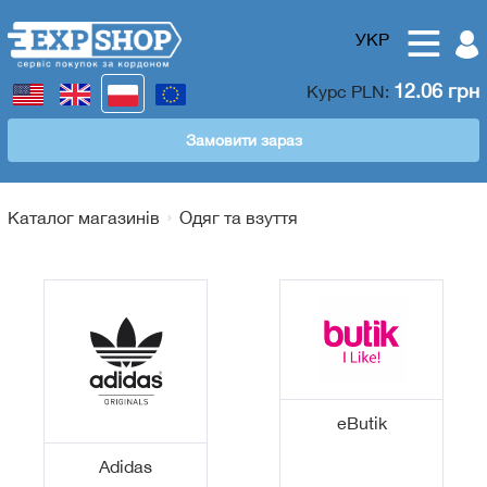
УКР
12.06 грн
Курс
PLN
:
Замовити зараз
Каталог магазинів
Одяг та взуття
eButik
Adidas