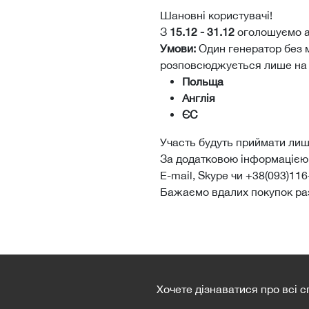
Шановні користувачі!
З
15.12 - 31.12
оголошуємо а
Умови:
Один генератор без 
розповсюджується лише на м
Польща
Англія
ЄС
Участь будуть приймати лише
За додатковою інформацією 
E-mail, Skype чи +38(093)116
Бажаємо вдалих покупок ра
Хочете дізнаватися про всі 