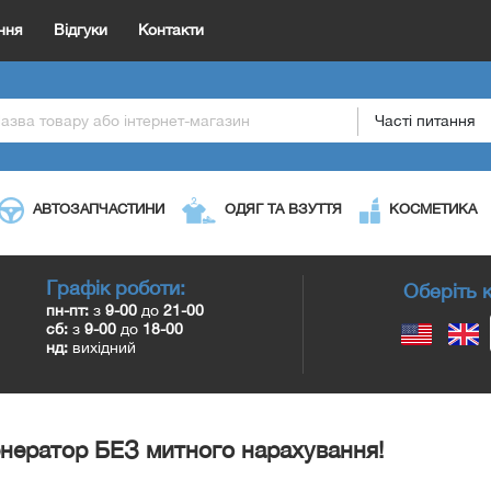
ння
Відгуки
Контакти
Часті питання
АВТОЗАПЧАСТИНИ
ОДЯГ ТА ВЗУТТЯ
КОСМЕТИКА
Графік роботи:
Оберіть к
пн-пт:
з
9-00
до
21-00
сб:
з
9-00
до
18-00
нд:
вихідний
нератор БЕЗ митного нарахування!