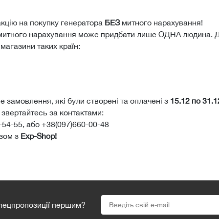
кцію на покупку генератора
БЕЗ
митного нарахування!
митного нарахування може придбати лише ОДНА людина. Д
агазини таких країн:
 замовлення, які були створені та оплачені з
15.12 по 31.1
звертайтесь за контактами:
-54-55, або +38(097)660-00-48
зом з
Exp-Shop!
спецпропозиції першим?