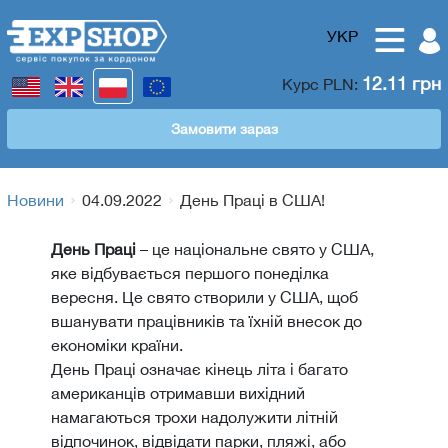
УКР
12.11 грн
Курс
PLN
:
Замовити зараз
Новини
04.09.2022
День Праці в США!
День Праці
– це національне свято у США,
яке відбувається першого понеділка
вересня. Це свято створили у США, щоб
вшанувати працівників та їхній внесок до
економіки країни.
День Праці означає кінець літа і багато
американців отримавши вихідний
намагаються трохи надолужити літній
відпочинок, відвідати парки, пляжі, або