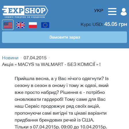
УКР
45.05 грн
Курс
USD
:
Замовити зараз
Новини
07.04.2015
Акція « MACYS та WALMART - БЕЗ КОМІСІЇ » !
Прийшла весна, а у Вас нічого одягнути? Із
сезону в сезон в оному і тому ж одязі, який
вже просто набрид? Рішення є - потрібно
оновлювати гардероб! Тому саме для Вас
наш Сервіс продовжує ряд своїх акцій,
пропонуючи самі вигідні та цікаві варіанти
придбання брендових речей із США.
Тільки з 07.04.2015р. 09:00 до 10.04.2015р.