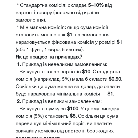
* Стандартна комісія: складає
5–10%
від
вартості товару (залежно від країни
замовлення).
* Мінімальна комісія: якщо сума комісії
становить менше ніж
$1
, на замовлення
нараховується фіксована комісія у розмірі
$1
(або 1 фунт, 1 євро, 5 злотих).
Як це працює на прикладах?
1.
Приклад із невеликим замовленням:
Ви купуєте товар вартістю
$10
. Стандартна
комісія (наприклад, 5%) мала б скласти
$0.50
.
Оскільки ця сума менша за долар, до оплати
буде нарахована мінімальна комісія —
$1
.
2.
Приклад із великим замовленням:
Ви купуєте сумку за
$100
. У цьому випадку
комісія (5%) становить
$5.
Оскільки ця сума
перевищує мінімальний поріг, ви платите
звичайну комісію від вартості, без жодних
додаткових доплат.