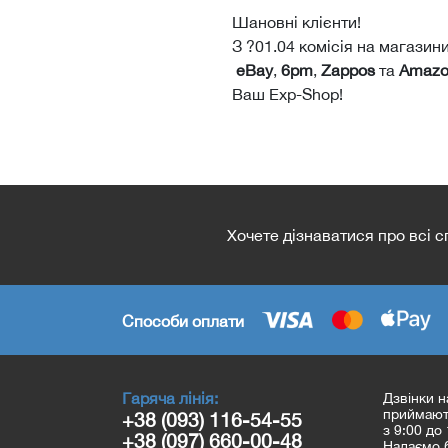
Шановні клієнти!
З ?️01.04 комісія на магазини
eBay
,
6pm
,
Zappos
та
Amazo
Ваш Exp-Shop!
Хочете дізнаватися про всі 
Способи оплати
Гаряча лінія:
Дзвінки н
приймають
+38 (093) 116-54-55
з 9:00 до 
+38 (097) 660-00-48
Надаємо б