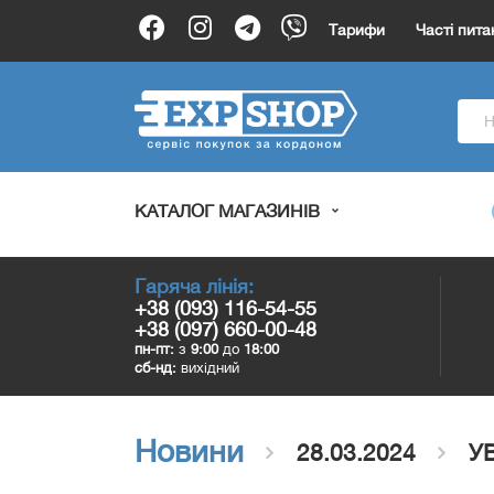
Тарифи
Часті пита
КАТАЛОГ МАГАЗИНІВ
Гаряча лінія:
+38 (093) 116-54-55
+38 (097) 660-00-48
пн-пт:
з
9:00
до
18:00
сб-нд:
вихідний
Новини
28.03.2024
У