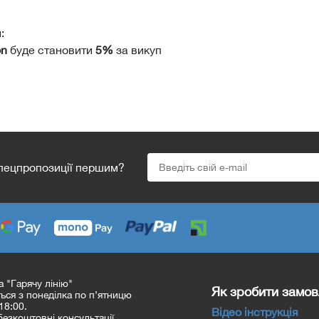
:
n
буде становити
5%
за викуп
спецпропозиції першим?
а "Гарячу лінію"
Як зробити замо
ся з понеділка по п’ятницю
18:00.
Відео інструкція
езкоштовні консультації.