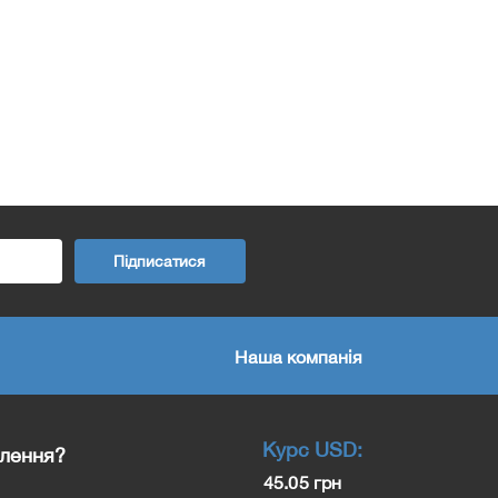
Підписатися
Наша компанія
Курс
USD
:
влення?
45.05 грн