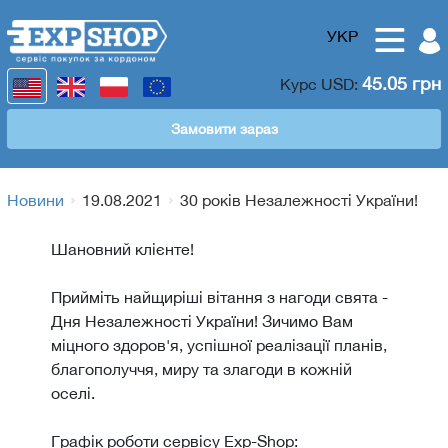
УКР
45.05 грн
Курс
USD
:
Замовити зараз
Новини
19.08.2021
30 років Незалежності України!
Шановний клієнте!
Прийміть найщиріші вітання з нагоди свята -
Дня Незалежності України! Зичимо Вам
міцного здоров'я, успішної реалізації планів,
благополуччя, миру та злагоди в кожній
оселі.
Графік роботи сервісу Exp-Shop: