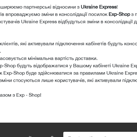
зширюємо партнерські відносини з
Ukraine Express
!
тів впроваджуємо зміни в консолідації посилок
Exp-Shop
з 
увачів Ukraine Express відбудуться зміни в консолідації 
клієнтів, які активували підключення кабінетів будуть кон
.
асовується мінімальна вартість доставки.
p-Shop будуть відображатися у Вашому кабінеті Ukraine Ex
к Exp-Shop буде здійснюватися за правилами Ukraine Expr
міни стосуються лише користувачів, які активували підклю
зом з Exp - Shop!