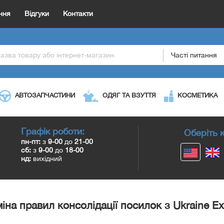
ння
Відгуки
Контакти
Часті питання
АВТОЗАПЧАСТИНИ
ОДЯГ ТА ВЗУТТЯ
КОСМЕТИКА
Графік роботи:
Оберіть к
пн-пт:
з
9-00
до
21-00
сб:
з
9-00
до
18-00
нд:
вихідний
іна правил консолідації посилок з Ukraine Ex