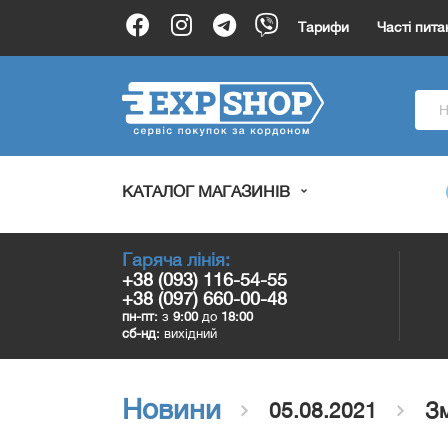
Тарифи
Часті пита
КАТАЛОГ МАГАЗИНІВ
Гаряча лінія:
+38 (093) 116-54-55
+38 (097) 660-00-48
пн-пт:
з
9:00
до
18:00
сб-нд:
вихідний
Новини
05.08.2021
Зм