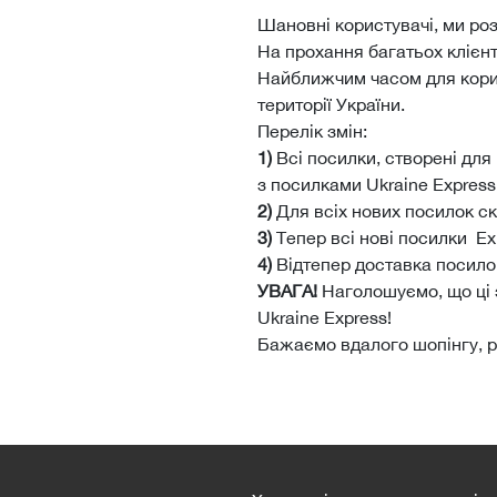
Шановні користувачі, ми ро
На прохання багатьох клієн
Найближчим часом для корист
території України.
Перелік змін:
1)
Всі посилки, створені для 
з посилками Ukraine Express
2)
Для всіх нових посилок ск
3)
Тепер всі нові посилки Ex
4)
Відтепер доставка посило
УВАГА!
Наголошуємо, що ці з
Ukraine Express!
Бажаємо вдалого шопінгу, ра