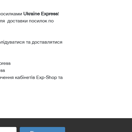
посилками
Ukraine Express
!
для доставки посилок по
солідуватися та доставлятися
press
ess
чення кабінетів Exp-Shop та