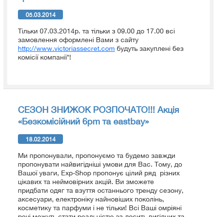
05.03.2014
Тільки 07.03.2014р. та тільки з 09.00 до 17.00 всі
замовлення оформлені Вами з сайту
http://www.victoriassecret.com
будуть закуплені без
комісії компанії*!
СЕЗОН ЗНИЖОК РОЗПОЧАТО!!! Акція
«Безкомісійний 6pm та eastbay»
18.02.2014
Ми пропонували, пропонуємо та будемо завжди
пропонувати найвигідніші умови для Вас. Тому, до
Вашої уваги, Exp-Shop пропонує цілий ряд різних
цікавих та неймовірних акцій. Ви зможете
придбати одяг та взуття останнього тренду сезону,
аксесуари, електроніку найновіших поколінь,
косметику та парфуми і не тільки! Всі Ваші омріяні
речі можуть стати реальністю за досить вигідних та