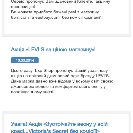
Сервіс пропонує Вам ,шановний Клієнте, акційну
пропозицію!
Ви можете придбати бажані речі з магазину
6pm.com та eastbay.com без комісії компанії*!
Акція «LEVI'S за ціною магазину»!
10.03.2014
Цього разу Exp-Shop пропонує Вашій увазі нову
акцію на світовий джинсовий одяг бренду LEVI'S.
Дана марка давно вже відома у всьому світі своєю
джинсовою модою та комфортом свого одягу у
повсякденному житті.
Увага! Акція «Зустрічайте весну у всій
красі...Victoria's Secret без комісії!»