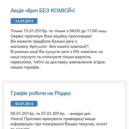
Акція «6pm БЕЗ КОМІСІЇ»!
14.01.2014
Тільки 15.01.2013р. та тільки з 09:00 до 17:00 наш
Сервіс пропонує Вам акційну пропозицію!
Ви можете придбати бажані речі з
магазину 6pm.com без комісії компанії*!
В рамках акції Ви купуєте речі з 0% комісією за
наші послуги та сплачуєте тільки вартість
пересилки, тобто за доставку замовлення згідно
наших тарифів.
Графік роботи на Різдво
04.01.2014
06.01.2014р. та 07.01.2014р. - вихідні дні.
Увага! Просимо врахувати приведену вище
інформацію при плануванні Ваших покупок, оплат
та запитів.