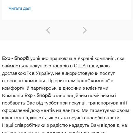
Fast Sea: тепер становить 5-6 тижнів.
Читати далі
Стандартна морська доставка: тепер становить 6-8 тижнів.
Важливе доповнення щодо сервісу Fast Sea: Ми хочемо,
щоб ви були впевнені у справедливості розрахунків. Якщо
доставка вашого вантажу за тарифом Fast Sea
перевищить 35 днів, ми перерахуємо вартість перевезення
за тарифом «Стандартна морська доставка» за запитом.
Це наш спосіб гарантувати, що ви платите за фактичний
рівень сервісу.
Дякуємо за ваше розуміння та терпіння в цей непростий
період.
Exp - Shop©
успішно працююча в Україні компанія, яка
займається покупкою товарів в США і швидкою
доставкою їх в Україну, не використовуючи послуг
сторонніх компаній. Пріоритетом нашої компанії є
комфортні й партнерські відносини з клієнтами.
Компанія
Exp - Shop©
стане надійним помічником і
позбавить Вас від турбот при покупці, транспортуванні і
оформленні документів на вантаж. Ми гарантуємо своїм
клієнтам надійність, якість та зручні способи оплати.
Наші співробітники з радістю нададуть Вам відповіді на
всі запитання та допоможуть зробити покупку