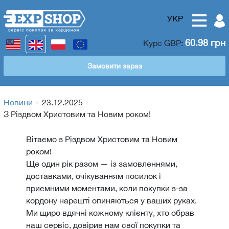
УКР
60.98 грн
Курс
GBP
:
Замовити зараз
Новини
23.12.2025
З Різдвом Христовим та Новим роком!
Вітаємо з Різдвом Христовим та Новим
роком!
Ще один рік разом — із замовленнями,
доставками, очікуванням посилок і
приємними моментами, коли покупки з-за
кордону нарешті опиняються у ваших руках.
Ми щиро вдячні кожному клієнту, хто обрав
наш сервіс, довірив нам свої покупки та