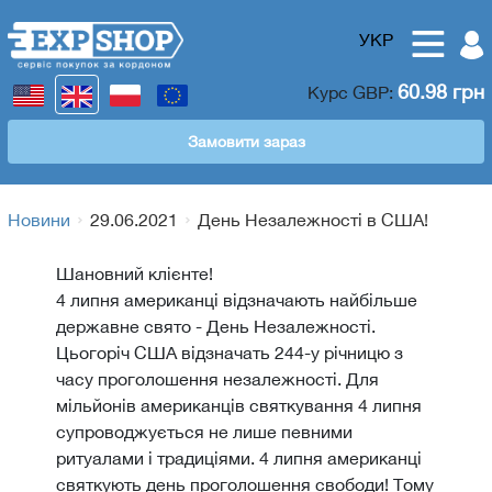
УКР
60.98 грн
Курс
GBP
:
Замовити зараз
Новини
29.06.2021
День Незалежності в США!
Шановний клієнте!
4 липня американці відзначають найбільше
державне свято - День Незалежності.
Цьогоріч США відзначать 244-у річницю з
часу проголошення незалежності. Для
мільйонів американців святкування 4 липня
супроводжується не лише певними
ритуалами і традиціями. 4 липня американці
святкують день проголошення свободи! Тому