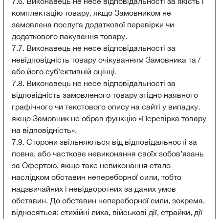
7.6. Виконавець не несе відповідальності за якість і
комплектацію товару, якщо Замовником не
замовлена послуга додаткової перевірки чи
додаткового пакування товару.
7.7. Виконавець не несе відповідальності за
невідповідність товару очікуванням Замовника та /
або його суб’єктивній оцінці.
7.8. Виконавець не несе відповідальності за
відповідність замовленого товару згідно наявного
графічного чи текстового опису на сайті у випадку,
якщо Замовник не обрав функцію «Перевірка товару
на відповідність».
7.9. Сторони звільняються від відповідальності за
повне, або часткове невиконання своїх зобов’язань
за Офертою, якщо таке невиконання стало
наслідком обставин непереборної сили, тобто
надзвичайних і невідворотних за даних умов
обставин. До обставин непереборної сили, зокрема,
відносяться: стихійні лиха, військові дії, страйки, дії