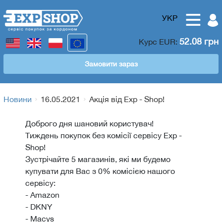
УКР
52.08 грн
Курс
EUR
:
Замовити зараз
Новини
16.05.2021
Акція від Exp - Shop!
Доброго дня шановий користувач!
Тиждень покупок без комісії сервісу
Exp -
Shop
!
Зустрічайте 5 магазинів, які ми будемо
купувати для Вас з 0% комісією нашого
сервісу:
- Аmazon
- DKNY
- Macys